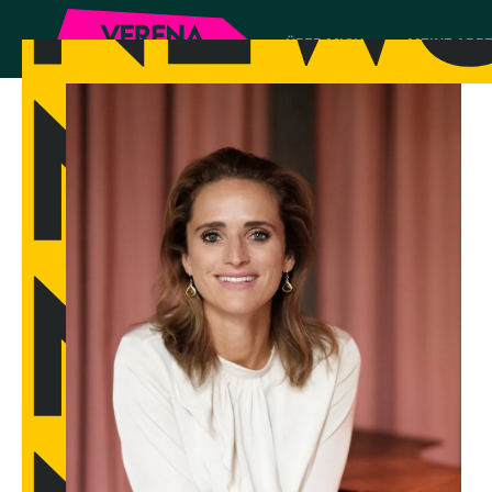
ÜBER MICH
MEINE ARBE
RADIO EINS
EUROPA HAT NOC
NICHT ANGEFANGE
POTENZIAL ZU NU